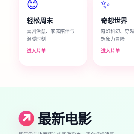
😊
✨
轻松周末
奇想世界
喜剧治愈、家庭陪伴与
奇幻科幻、穿
温暖时刻
想象力冒险
进入片单
进入片单
↗
最新电影