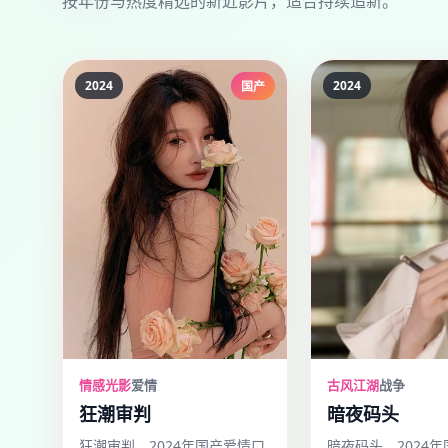
按年份与热度精选的新近影片，适合持续追新。
2024
2024
国产
情感光影
爱情
古风江湖
战争
狂潮审判
暗夜码头
狂潮审判，2024年国产爱情口
暗夜码头，2024