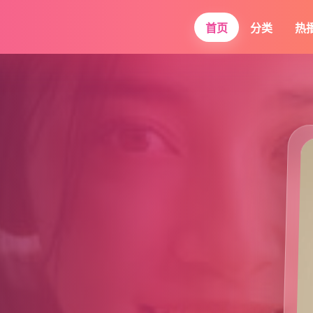
首页
分类
热