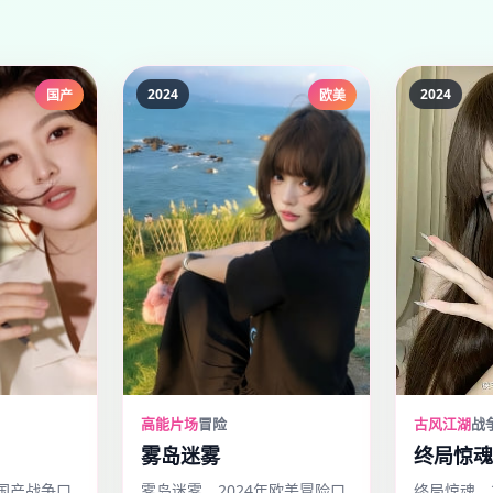
2024
2024
国产
欧美
高能片场
冒险
古风江湖
战
雾岛迷雾
终局惊
年国产战争口
雾岛迷雾，2024年欧美冒险口
终局惊魂，