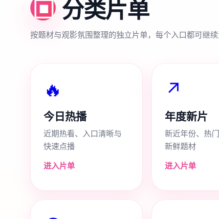
▣
分类片单
按题材与观影氛围整理的独立片单，每个入口都可继续
🔥
↗
今日热播
年度新片
近期热看、入口清晰与
新近年份、热
快速点播
新鲜题材
进入片单
进入片单