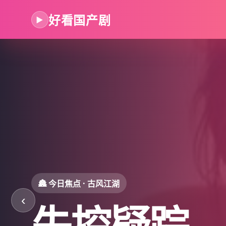
好看国产剧
▶
⚡
今日焦点 ·
高能片场
🏯
🏯
今日焦点 ·
今日焦点 ·
古风江湖
古风江湖
🕵
⚡
今日焦点 ·
今日焦点 ·
高能片场
悬念剧场
❤
今日焦点 ·
情感光影
‹
失控疑踪
霓虹回声