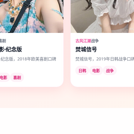
喜剧
古风江湖
战争
影·纪念版
焚城信号
·纪念版，2018年欧美喜剧口碑
焚城信号，2019年日韩战争口
日韩
电影
战争
电影
喜剧