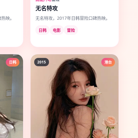
无名特攻
碑热映。
无名特攻，2017年日韩冒险口碑热映。
日韩
电影
冒险
2015
日韩
港台